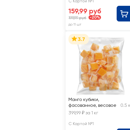
С Картой №1
159,99 руб
-20%
199,99 руб
до 11 шт
3.7
Манго кубики,
фасованное, весовое
0.5 
399,99 ₽ за 1 кг
С Картой №1