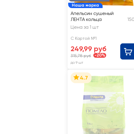
Наша марка
Апельсин сушеный
ЛЕНТА кольца
15
Цена за 1 шт
С Картой №1
249,99 руб
-20%
315,78 руб
до 9 шт
4.7