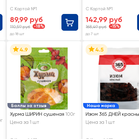
С Картой №1
С Картой №1
89,99 руб
142,99 руб
-18%
-15%
110,59 руб
168,49 руб
до 18 шт
до 7 шт
4.9
4.5
Баллы за отзыв
Наша марка
Хурма ШИРИН сушеная
100г
Изюм 365 ДНЕЙ красн
г
Цена за 1 шт
Цена за 1 шт