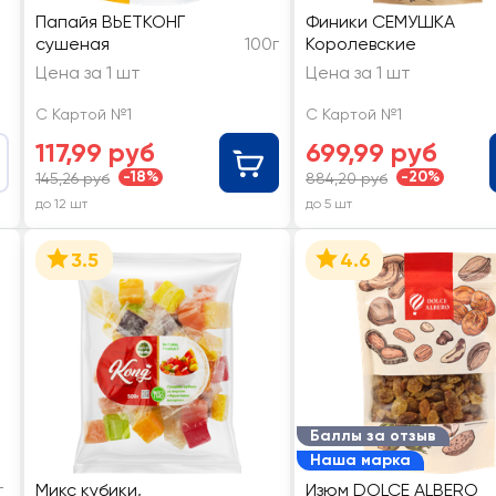
Папайя ВЬЕТКОНГ
Финики СЕМУШКА
сушеная
100г
Королевские
Цена за 1 шт
Цена за 1 шт
С Картой №1
С Картой №1
117,99 руб
699,99 руб
-18%
-20%
145,26 руб
884,20 руб
до 12 шт
до 5 шт
3.5
4.6
Баллы за отзыв
Наша марка
г
Микс кубики,
Изюм DOLCE ALBERO