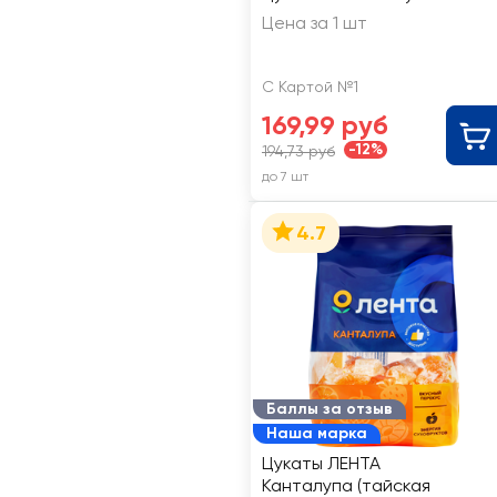
Цена за 1 шт
С Картой №1
169,99 руб
-12%
194,73 руб
до 7 шт
4.7
Баллы за отзыв
Наша марка
Цукаты ЛЕНТА
Канталупа (тайская