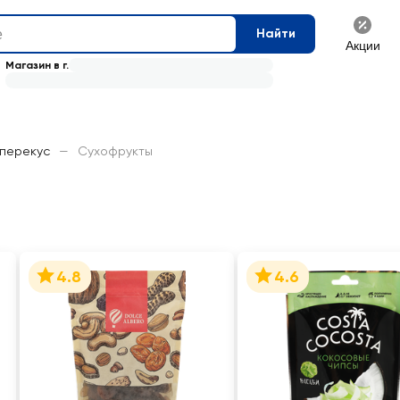
Найти
Акции
Магазин в г.
 перекус
—
Сухофрукты
4.8
4.6