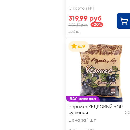
С Картой №1
319,99 руб
-20%
404,19 руб
до 6 шт
4.9
ВАУ-находка
Черника КЕДРОВЫЙ БОР
сушеная
50
Цена за 1 шт