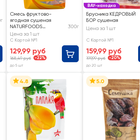
ВАУ-находка
Смесь фруктово-
Брусника КЕДРОВЫЙ
0г
ягодная сушеная
БОР сушеная
NATURFOODS
300г
Цена за 1 шт
Компотная
Цена за 1 шт
С Картой №1
С Картой №1
129,99 руб
159,99 руб
-22%
-20%
168,49 руб
199,99 руб
до 5 шт
до 20 шт
4.8
5.0