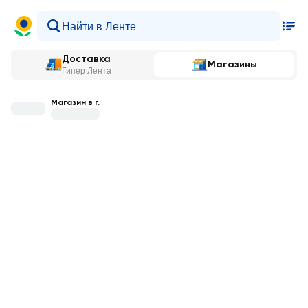
Доставка
Магазины
Гипер Лента
Магазин в г.